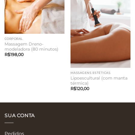
CORPORAL
Massagem Dreno-
modeladora (80 minutos)
R$
198,00
MASSAGENS ESTÉTICAS
Lipoescultural (com manta
térmica)
R$
120,00
SUA CONTA
Pedidos