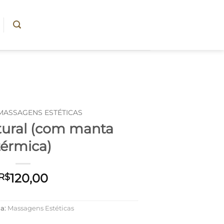
MASSAGENS ESTÉTICAS
tural (com manta
térmica)
120,00
R$
ia:
Massagens Estéticas